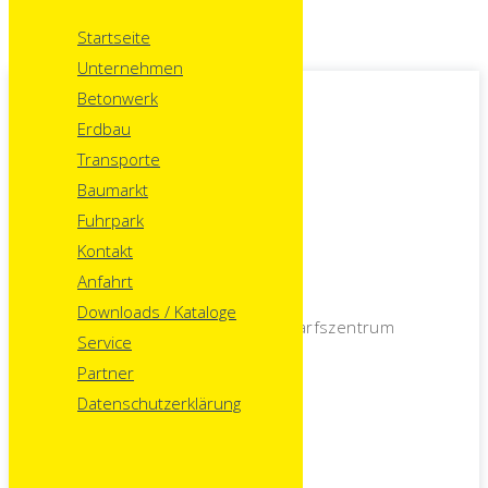
Startseite
Unternehmen
Betonwerk
Menu
Erdbau
Transporte
Kontakt
Baumarkt
Fuhrpark
Kontakt
Anfahrt
Peintner GmbH
Downloads / Kataloge
Betonwerk – Erdbewegung – Baubedarfszentrum
Service
Moostratte 4 , A – 9853 Gmünd
Partner
Datenschutzerklärung
Geschäfstführer
Anton Peintner