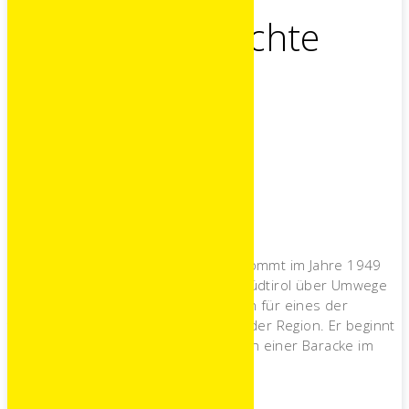
Unsere Geschichte
1949
Firmengründung
Der Firmengründer Anton Peintner kommt im Jahre 1949
von seinem Heimatort Mühlbach in Südtirol über Umwege
nach Gmünd und legt den Grundstein für eines der
traditionsreichsten Unternehmen in der Region. Er beginnt
mit der Herstellung von Dachziegeln in einer Baracke im
Ortsteil Moostratten.
1951