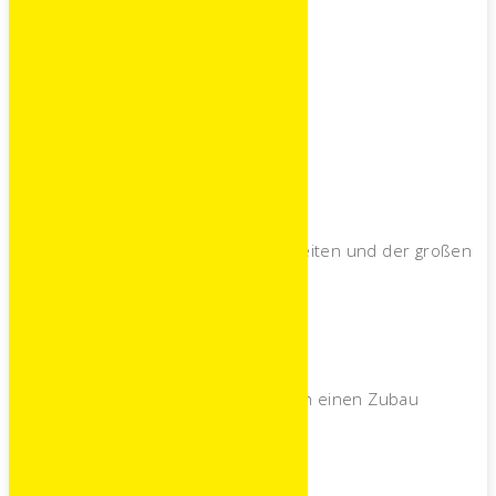
erweitert.
1987
Erweiterung
Der Neubau der Geschäftsräumlichkeiten und der großen
Lagerhalle wird abgeschlossen.
2000
Erweiterung
Erweiterung der Verkaufsfläche durch einen Zubau
2005
Übernahme