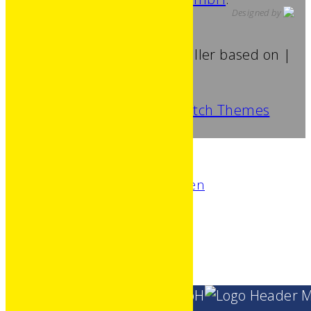
Designed by
Designed by Patrick Truskaller based on |
Catch Responsive by
Catch Themes
Unternehmen
Betonwerk
Erdbau
Transporte & Kranarbeiten
Baumarkt
Fuhrpark
Anfahrt
Kontakt