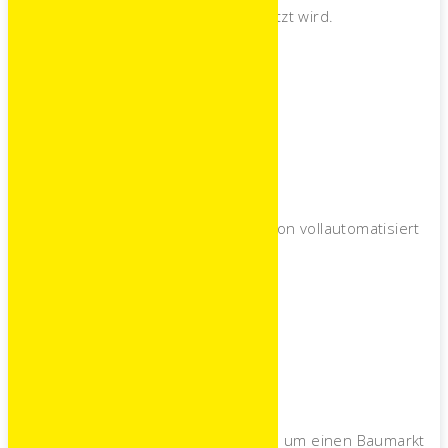
sein umfassendes Know-how geschätzt wird.
1972
Vollautomatisierung
Im Jahre 1972 wird die Ziegelproduktion vollautomatisiert
1976
Erweiterung
Im Jahre 1976 wird das Unternehmen um einen Baumarkt