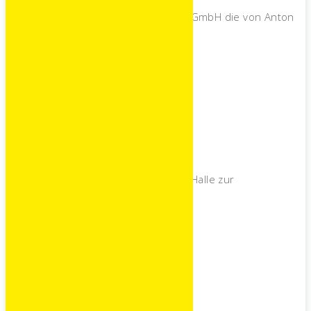
Das Unternehmen wird zur Peintner GmbH die von Anton
Peintner geleitet wird
2010
Neubau
Neubau einer fast 100 Meter langen Halle zur
Ziegelproduktion
2019
70 jähriges Bestehen