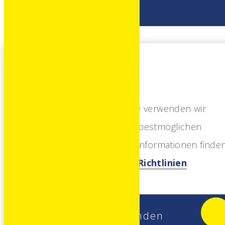
Die Seite verwendet Cookies
Als Teil unserer Website verwenden wir
Cookies, die Ihnen den bestmöglichen
Service bieten. Weitere Informationen finde
Sie in unseren
Cookie-Richtlinien
.
Nach
Einverstanden
Obe