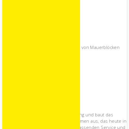
Mauerblockherrstellung
Im Jahre 1951 wird mit der Erzeugung von Mauerblöcken
begonnen.
1969
Übernahme
Sohn Paul übernimmt die Firmenleitung und baut das
einstige Betonwerk zu dem Unternehmen aus, das heute in
der gesamten Region für seinen umfassenden Service und