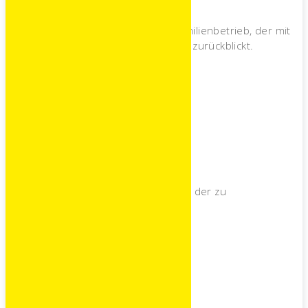
Über 70 Jahre, 3 Generationen, 1 Familienbetrieb, der mit
Stolz auf seine 70 jährige Geschichte zurückblickt.
2023
Mietwohnungen
Ankauf des alten Gemeindebauhofes der zu
Mietwohnungen umgebaut wird
2025
Lagerhalle