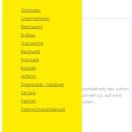
Startseite
Unternehmen
Betonwerk
Menu
Erdbau
Transporte
Unternehmen
Baumarkt
Fuhrpark
Kontakt
Anfahrt
Downloads / Kataloge
Wir sind ein traditionsbewusster Familienbetrieb der schon
Service
im Jahre 1949 gegründet wurde und können so auf eine
Partner
langjährige Firmengeschichte zurückblicken
Datenschutzerklärung