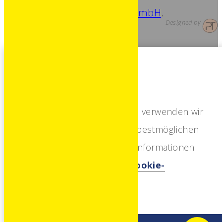
Copyright © 2026
Peintner GmbH
.
Designed by
Designed by Patrick Truskaller
based on | Catch Responsive by
Catch
Die Seite verwendet Cookies
Als Teil unserer Website verwenden wir
Cookies, die Ihnen den bestmöglichen
Themes
Unternehmen
Service bieten. Weitere Informationen
Betonwerk
finden Sie in unseren
Cookie-
Erdbau
Richtlinien
.
Transporte & Kranarbeiten
Baumarkt
Fuhrpark